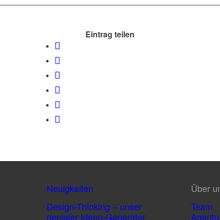
Eintrag teilen
Neuigkeiten
Über u
Design-Thinking – unser
Team
genialer Ideen-Generator
Agentu