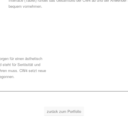
Interface (Tablet) rundet das Gesamtbild der CW4 ab und der Anwender k
bequem vornehmen.
orgen für einen ästhetisch
steht für Seriösität und
fahren muss. CW4 setzt neue
begonnen.
zurück zum Portfolio