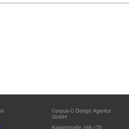
ns
Corpus-C Design Agentur
GmbH
r
Kaiserstraße 168-170