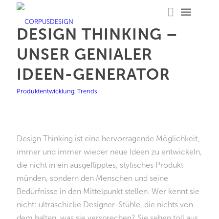
DESIGN THINKING –
UNSER GENIALER
IDEEN-GENERATOR
Produktentwicklung
,
Trends
Design Thinking ist eine hervorragende Möglichkeit,
immer und immer wieder neue Ideen zu entwickeln,
die nicht in ein ausgeflipptes, stylisches Produkt
münden, sondern den Menschen und seine
Bedürfnisse in den Mittelpunkt stellen. Wer kennt sie
nicht: ultraschicke Designer-Stühle, die nichts von
dem halten, was sie versprechen? Sie sehen toll aus,