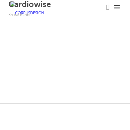
Cardiowise
Xrcise Runner