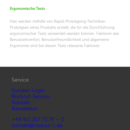
Ergonomische Tests
Hier werden mithilfe von Rapid-Prototyping-Techniken
Prototypen eines Produkts erstellt, die für die Durchführung
ergonomischer Tests verwendet werden können. Faktoren wie
Benutzerkomfort, Benutzerfreundlichkeit und allgemeine
Ergonomie sind bei diesen Tests relevante Faktoren.
Service
Kunden Login
Rückruf-Service
Kontakt
Newsletter
+49 911 217 73 79 – 0
kontakt@corpus-c.de